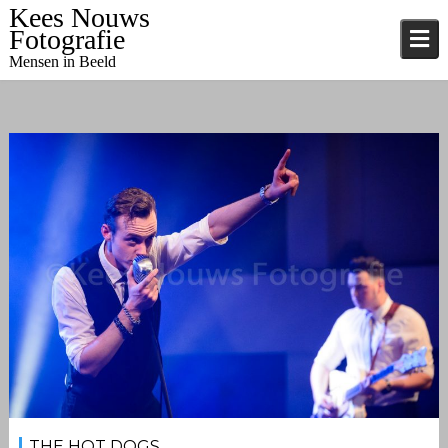
Skip
Kees Nouws
to
Fotografie
content
Mensen in Beeld
14 februari 2017
Kees
Blog
,
Evenementen
THE HOT DOGS