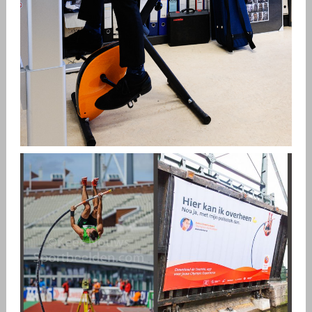
PROF. DR. ERIK SCHERDER
,
Kees
Blog
Portretten