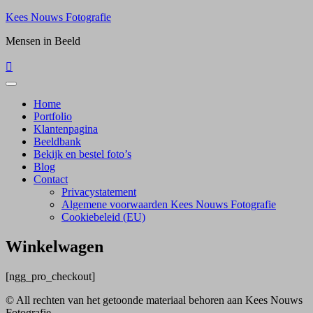
Skip
Kees Nouws Fotografie
to
Mensen in Beeld
content
Home
Portfolio
Klantenpagina
Beeldbank
Bekijk en bestel foto’s
Blog
Contact
Privacystatement
Algemene voorwaarden Kees Nouws Fotografie
Cookiebeleid (EU)
Winkelwagen
[ngg_pro_checkout]
© All rechten van het getoonde materiaal behoren aan Kees Nouws
Fotografie