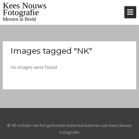
Skip
Kees Nouws
to
Fotografie
content
Mensen in Beeld
Images tagged "NK"
no images were found
© All rechten van het getoonde materiaal behoren aan Kees Nouws
Fotografie