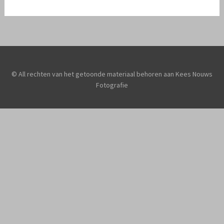
© All rechten van het getoonde materiaal behoren aan Kees Nouws
Fotografie