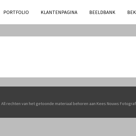
PORTFOLIO
KLANTENPAGINA
BEELDBANK
BEK
 All rechten van het getoonde materiaal behoren aan Kees Nouws Fotograf